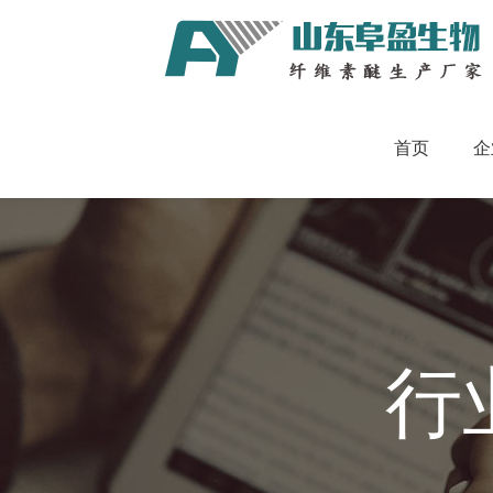
首页
企
行